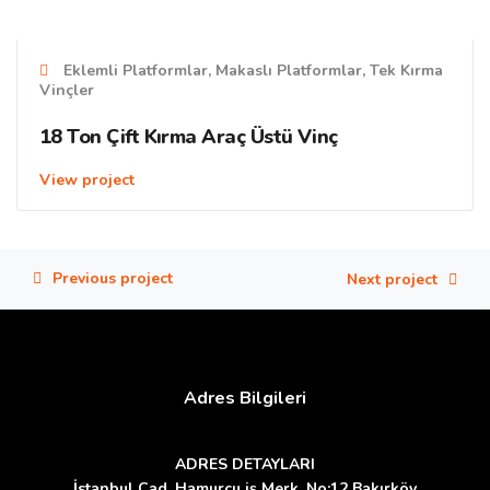
Eklemli Platformlar, Makaslı Platformlar, Tek Kırma
Vinçler
18 Ton Çift Kırma Araç Üstü Vinç
View project
Previous project
Next project
Adres Bilgileri
ADRES DETAYLARI
İstanbul Cad. Hamurcu iş Merk. No:12 Bakırköy